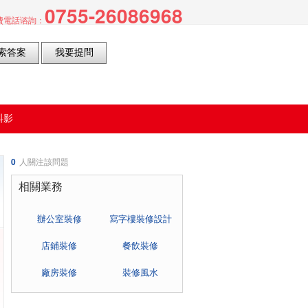
0755-26086968
電話谘詢：
蚪影
看
0
人關注該問題
相關業務
辦公室裝修
寫字樓裝修設計
店鋪裝修
餐飲裝修
廠房裝修
裝修風水