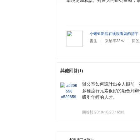
環境更加和諧。對於大的辦公區域
小蝌蚪影院在线观看裝飾清宇
書生
|
采納率33%
|
回答於
其他回答(1)
辦公室如何設計出令人眼前一亮
多種流行元素很好的融合到辦公
a520659
吸引年輕的人才。
回答於 2019/10/23 16:33