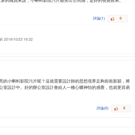
，眾多的職員來說，小蝌蚪影院污片能突出空間感，是好的視覺效果。
評論(1)
 2019/10/23 16:32
的小蝌蚪影院污片呢？這就需要設計師的思想境界足夠前衛新穎，將
室設計中。好的辦公室設計會給人一種心曠神怡的感覺，也就更容易
評論(0)