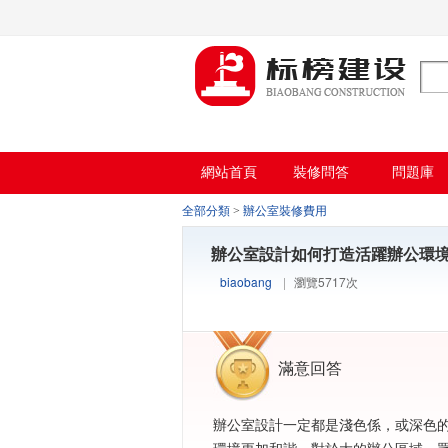
小蝌蚪影院在线观看,小蝌蚪影院污片,小蝌
網站首頁
裝修問答
問題庫
全部分類
>
辦公室裝修費用
辦公室設計如何打造活躍辦公環境
biaobang
|
瀏覽5717次
滿意回答
辦公室設計一定都是淺色係，或深