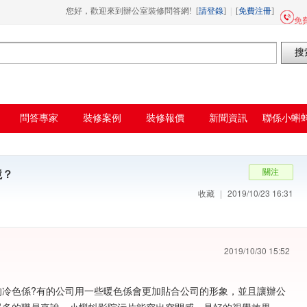
蚪短视频APP,蝌蚪窉成人精品视频
您好，歡迎來到辦公室裝修問答網! [
請登錄
]
|
[
免費注冊
]
免費
問答專家
裝修案例
裝修報價
新聞資訊
聯係小蝌
院在线观
？
收藏
|
2019/10/23 16:31
2019/10/30 15:52
色的冷色係?有的公司用一些暖色係會更加貼合公司的形象，並且讓辦公