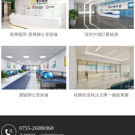
龍華阪田-譽興辦公室裝修
深圳中測計量檢測
實驗辦公室裝修
桂圓街道執法大隊一樓效果圖
0755-26086968