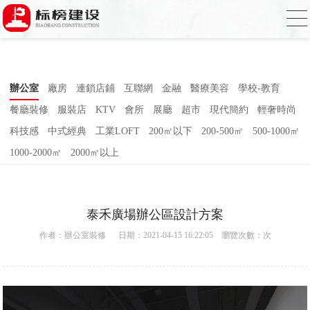
小蝌蚪影院在线观看,小蝌蚪影院污片,小蝌
蚪短视频APP,蝌蚪窉成人精品视频
辦公室
廠房
連鎖店鋪
互聯網
金融
醫療美容
學校-教育
餐廳裝修
服裝店
KTV
會所
展廳
超市
現代簡約
輕奢時尚
科技感
中式經典
工業LOFT
200㎡以下
200-500㎡
500-1000㎡
1000-2000㎡
2000㎡以上
泰禾廣場辦公區設計方案
作者：
辦公室裝修
日期：2021-04-15 16:22:05 瀏覽次數：
次