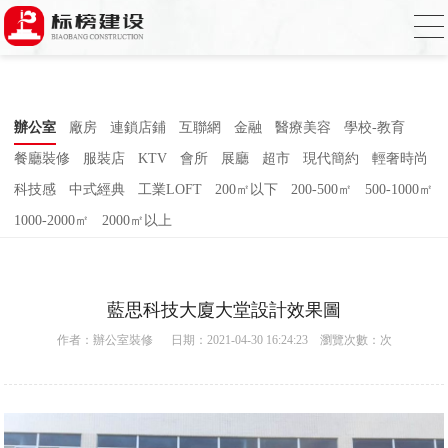
小蝌蚪影院在线观看,小蝌蚪影院污片,小蝌
蚪短视频APP,蝌蚪窉成人精品视频
辦公室
廠房
連鎖店鋪
互聯網
金融
醫療美容
學校-教育
餐廳裝修
服裝店
KTV
會所
展廳
超市
現代簡約
輕奢時尚
科技感
中式經典
工業LOFT
200㎡以下
200-500㎡
500-1000㎡
1000-2000㎡
2000㎡以上
藍思科技大廈大堂設計效果圖
作者：
辦公室裝修
日期：2021-04-30 16:24:23 瀏覽次數：
次