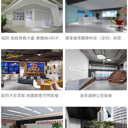
福田-免稅商務大廈-奧雅納ARUP（深
康泰健美醫療科技（深圳）有限公司
阪田天安雲穀-校園創客空間裝修設計
迪美迦辦公室裝修