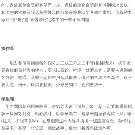
的，過於豪華會讓顧客望而止步。過於的簡化會讓顧客感到檔次太低，
其次您的性格及該店所需展示的形象是您應該要考慮的重點，這就需要
做到“恰到好處”來處理好定格中的一些矛盾問題。
操作區
一般占整個店麵麵積的四分之三或三分之二不等(根據情況)，操作區
是直接服務顧客的地方，要求以寬鬆、幹淨、舒適為宜，還要考慮到顧
客方便、暢通。音樂一定用中貝音調播放，優雅的古典名曲為佳。鏡子
要明亮，椅子、床鋪要精美，外形要獨特，色調要統一。
衛生間
衛生間因其利用率較高，會給顧客留下深刻印象，您一定要和重視招
牌一樣同等對待，精心設計。以豪華為主，越豪華越給顧客留下好印象
(注意，不能有臭味)，在每個衛生間內經常換掛一些該店理念、熱情服
務要求，甚至一些笑話、幽默故事，促銷打折優惠政策均可。