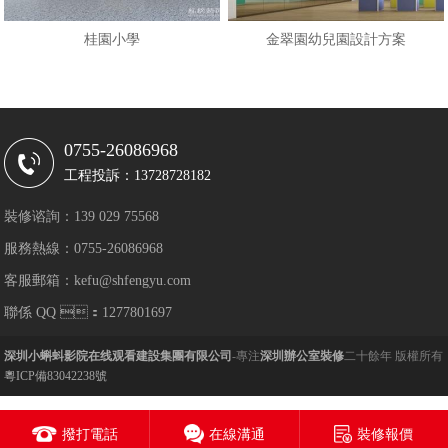
桂園小學
金翠園幼兒園設計方案
0755-26086968
工程投訴：13728728182
裝修谘詢：139 029 75568
服務熱線：0755-26086968
客服郵箱：kefu@shfengyu.com
聯係 QQ ：1277801697
深圳小蝌蚪影院在线观看建設集團有限公司
-專注
深圳辦公室裝修
二十餘年 版權所有
粵ICP備83042238號
撥打電話
在線溝通
裝修報價