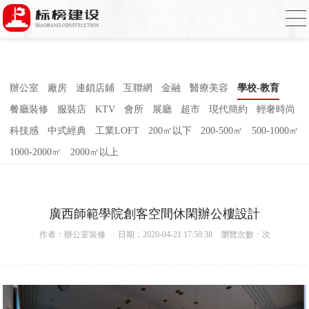
小蝌蚪影院在线观看,小蝌蚪影院污片,小蝌
蚪短视频APP,蝌蚪窉成人精品视频
辦公室
廠房
連鎖店鋪
互聯網
金融
醫療美容
學校-教育
餐廳裝修
服裝店
KTV
會所
展廳
超市
現代簡約
輕奢時尚
科技感
中式經典
工業LOFT
200㎡以下
200-500㎡
500-1000㎡
1000-2000㎡
2000㎡以上
廣西師範學院創客空間休閑辦公樓設計
作者：
辦公室裝修
日期：2020-04-21 17:50:38 瀏覽次數：
次