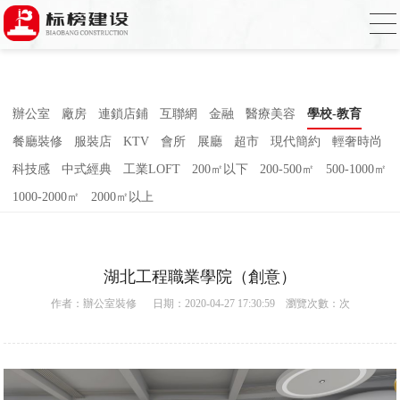
小蝌蚪影院在线观看,小蝌蚪影院污片,小蝌
蚪短视频APP,蝌蚪窉成人精品视频
辦公室
廠房
連鎖店鋪
互聯網
金融
醫療美容
學校-教育
餐廳裝修
服裝店
KTV
會所
展廳
超市
現代簡約
輕奢時尚
科技感
中式經典
工業LOFT
200㎡以下
200-500㎡
500-1000㎡
1000-2000㎡
2000㎡以上
湖北工程職業學院（創意）
作者：
辦公室裝修
日期：2020-04-27 17:30:59 瀏覽次數：
次