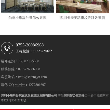
仙桐小學設計裝修效果圖
深圳卡樂美語學校設計效果圖
0755-26086968
工程投訴：13728728182
裝修谘詢：139 029 75568
服務熱線：0755-26086968
客服郵箱：kefu@shfengyu.com
聯係 QQ ：1277801697
深圳小蝌蚪影院在线观看建設集團有限公司
-專注
深圳辦公室裝修
二十餘年 版權所有
粵ICP備83042238號