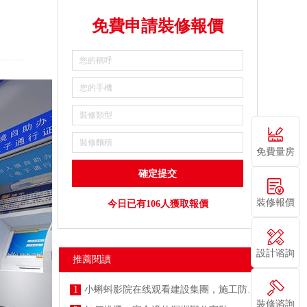
免費申請裝修報價
免費量房
裝修報價
今日已有106人獲取報價
設計谘詢
推薦閱讀
1
小蝌蚪影院在线观看建設集團，施工防疫兩不誤
裝修谘詢