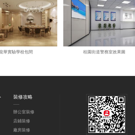
龍華實驗學校包間
桂園街道警務室效果圖
心
裝修攻略
辦公室裝修
店鋪裝修
廠房裝修