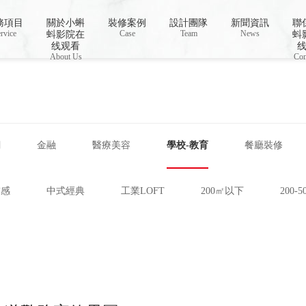
蚪短视频APP,蝌蚪窉成人精品视频
務項目
關於小蝌
裝修案例
設計團隊
新聞資訊
聯
rvice
Case
Team
News
蚪影院在
蚪
线观看
About Us
Con
網
金融
醫療美容
學校-教育
餐廳裝修
技感
中式經典
工業LOFT
200㎡以下
200-