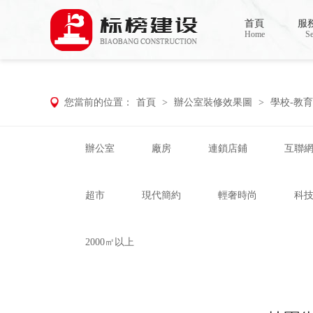
小蝌蚪影院在线观看,小蝌蚪影院污片,小蝌
首頁
服
Home
Se
您當前的位置：
首頁
>
辦公室裝修效果圖
>
學校-教育
辦公室
廠房
連鎖店鋪
互聯
超市
現代簡約
輕奢時尚
科
2000㎡以上