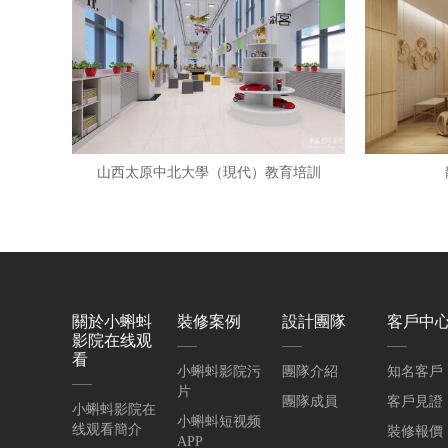
山西太原中北大學（現代）教育培訓
關於小蝌蚪
裝修案例
設計團隊
客戶中
影院在线观
看
小蝌蚪影院污
團隊介紹
知名客戶
片
團隊成員
客戶見證
小蝌蚪影院在
小蝌蚪短视频
线观看簡介
裝修報價
APP