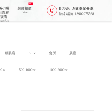
0755-26086968
係小蝌
裝修報價
Price
影院在
熱線谘詢 13902975568
线观看
tact Us
服裝店
KTV
會所
展廳
500㎡
500-1000㎡
1000-2000㎡