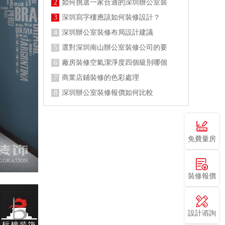
2
如何挑選一家合適的深圳辦公室裝
3
深圳寫字樓應該如何裝修設計？
4
深圳辦公室裝修布局設計建議
5
選對深圳南山辦公室裝修公司的要
6
廠房裝修空氣潔淨度四個級別哪個
7
商業店鋪裝修的色彩處理
8
深圳辦公室裝修報價如何比較
免費量房
裝修報價
設計谘詢