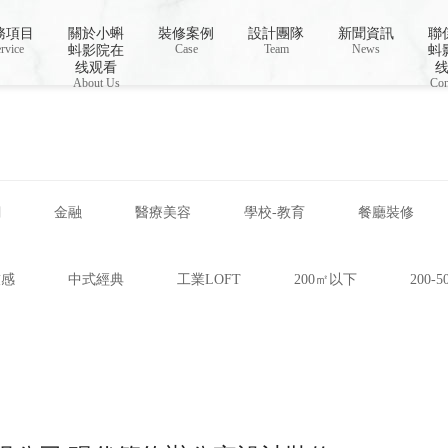
蚪短视频APP,蝌蚪窉成人精品视频
務項目
關於小蝌
裝修案例
設計團隊
新聞資訊
聯
rvice
Case
Team
News
蚪影院在
蚪
线观看
About Us
Con
網
金融
醫療美容
學校-教育
餐廳裝修
技感
中式經典
工業LOFT
200㎡以下
200-