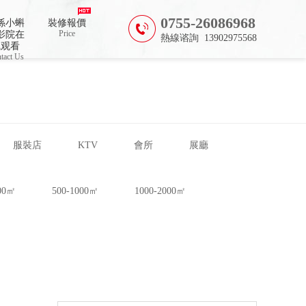
0755-26086968
係小蝌
裝修報價
Price
影院在
熱線谘詢 13902975568
线观看
tact Us
服裝店
KTV
會所
展廳
500㎡
500-1000㎡
1000-2000㎡