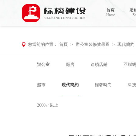
小蝌蚪影院在线观看,小蝌蚪影院污片,小蝌
首頁
服
Home
Se
您當前的位置：
首頁
>
辦公室裝修效果圖
>
現代簡約
辦公室
廠房
連鎖店鋪
互聯
超市
現代簡約
輕奢時尚
科
2000㎡以上