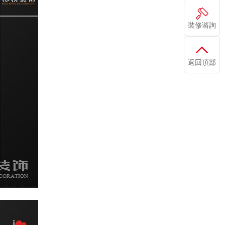
裝修谘詢
返回頂部