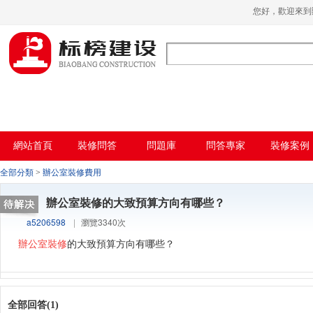
小蝌蚪影院在线观看,小蝌蚪影院污片,小蝌
您好，歡迎來
蚪短视频APP,蝌蚪窉成人精品视频
網站首頁
裝修問答
問題庫
問答專家
裝修案例
全部分類
>
辦公室裝修費用
辦公室裝修的大致預算方向有哪些？
a5206598
|
瀏覽3340次
辦公室裝修
的大致預算方向有哪些？
全部回答(1)