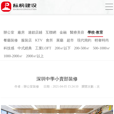
小蝌蚪影院在线观看,小蝌蚪影院污片,小蝌
蚪短视频APP,蝌蚪窉成人精品视频
辦公室
廠房
連鎖店鋪
互聯網
金融
醫療美容
學校-教育
餐廳裝修
服裝店
KTV
會所
展廳
超市
現代簡約
輕奢時尚
科技感
中式經典
工業LOFT
200㎡以下
200-500㎡
500-1000㎡
1000-2000㎡
2000㎡以上
深圳中學小賣部裝修
作者：
辦公室裝修
日期：2021-04-05 15:24:10 瀏覽次數：
次