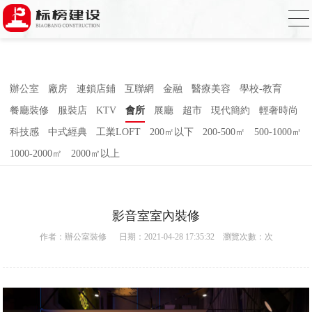
小蝌蚪影院在线观看,小蝌蚪影院污片,小蝌
蚪短视频APP,蝌蚪窉成人精品视频
辦公室
廠房
連鎖店鋪
互聯網
金融
醫療美容
學校-教育
餐廳裝修
服裝店
KTV
會所
展廳
超市
現代簡約
輕奢時尚
科技感
中式經典
工業LOFT
200㎡以下
200-500㎡
500-1000㎡
1000-2000㎡
2000㎡以上
影音室室內裝修
作者：
辦公室裝修
日期：2021-04-28 17:35:32 瀏覽次數：
次